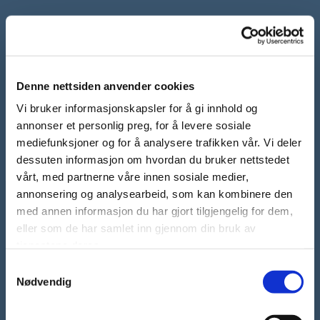
Denne nettsiden anvender cookies
Vi bruker informasjonskapsler for å gi innhold og
-
annonser et personlig preg, for å levere sosiale
mediefunksjoner og for å analysere trafikken vår. Vi deler
dessuten informasjon om hvordan du bruker nettstedet
vårt, med partnerne våre innen sosiale medier,
annonsering og analysearbeid, som kan kombinere den
med annen informasjon du har gjort tilgjengelig for dem,
Øvre Bjørkåsen 28
eller som de har samlet inn gjennom din bruk av
8074 Bodø
tjenestene deres.
Samtykkevalg
Telefonnummer
Nødvendig
+47 45 88 78 93
E-post